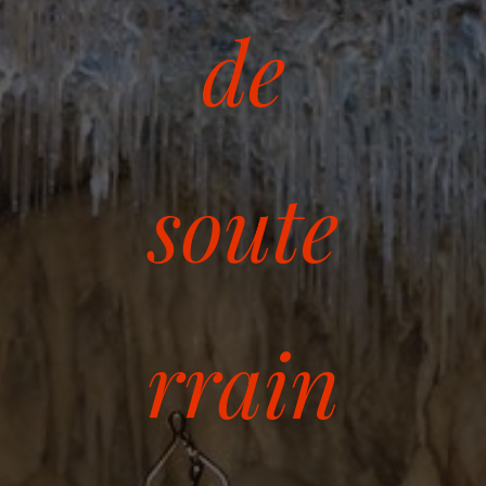
de
soute
rrain