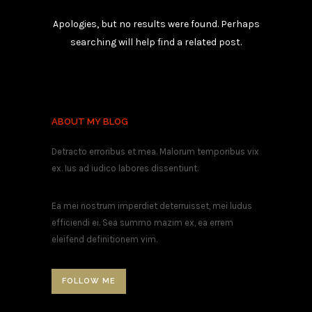
Apologies, but no results were found. Perhaps
searching will help find a related post.
ABOUT MY BLOG
Detracto erroribus et mea. Malorum temporibus vix
ex. Ius ad iudico labores dissentiunt.
Ea mei nostrum imperdiet deterruisset, mei ludus
efficiendi ei. Sea summo mazim ex, ea errem
eleifend definitionem vim.
FOLLOW ME